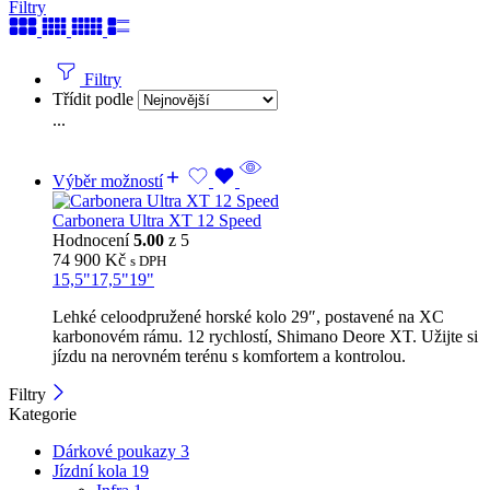
Filtry
Filtry
Třídit podle
...
Výběr možností
Carbonera Ultra XT 12 Speed
Hodnocení
5.00
z 5
74 900
Kč
s DPH
15,5"
17,5"
19"
Lehké celoodpružené horské kolo 29″, postavené na XC
karbonovém rámu. 12 rychlostí, Shimano Deore XT. Užijte si
jízdu na nerovném terénu s komfortem a kontrolou.
Filtry
Kategorie
Dárkové poukazy
3
Jízdní kola
19