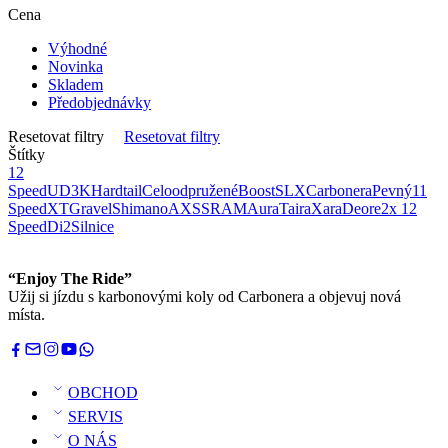
Cena
Výhodné
Novinka
Skladem
Předobjednávky
Resetovat filtry
Resetovat filtry
Štítky
12
Speed
UD
3K
Hardtail
Celoodpružené
Boost
SLX
Carbonera
Pevný
11
Speed
XT
Gravel
Shimano
AXS
SRAM
Aura
Taira
Xara
Deore
2x 12
Speed
Di2
Silnice
“Enjoy The Ride”
Užij si jízdu s karbonovými koly od Carbonera a objevuj nová
místa.
OBCHOD
SERVIS
O NÁS