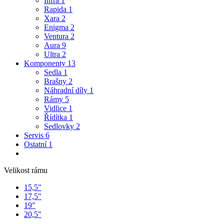
Infra
1
Rapida
1
Xara
2
Enigma
2
Ventura
2
Aura
9
Ultra
2
Komponenty
13
Sedla
1
Brašny
2
Náhradní díly
1
Rámy
5
Vidlice
1
Řídítka
1
Sedlovky
2
Servis
6
Ostatní
1
Velikost rámu
15,5"
17,5"
19"
20,5"