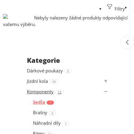
Filtry
Nebyly nalezeny žádné produkty odpovídající
vašemu výběru.
Kategorie
Dárkové poukazy
3
Jízdní kola
19
Komponenty
13
Sedla
1
Brašny
2
Náhradní díly
1
Rámy