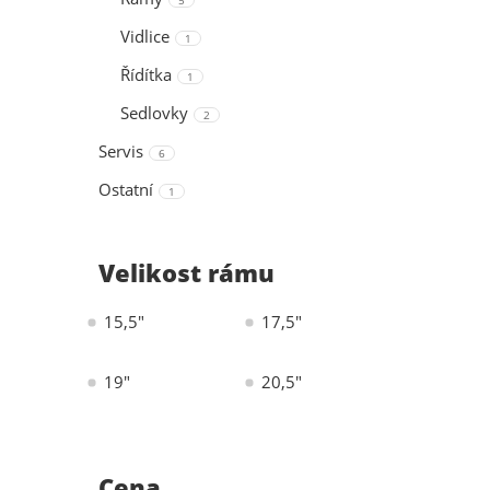
5
Vidlice
1
Řídítka
1
Sedlovky
2
Servis
6
Ostatní
1
Velikost rámu
15,5"
17,5"
19"
20,5"
Cena