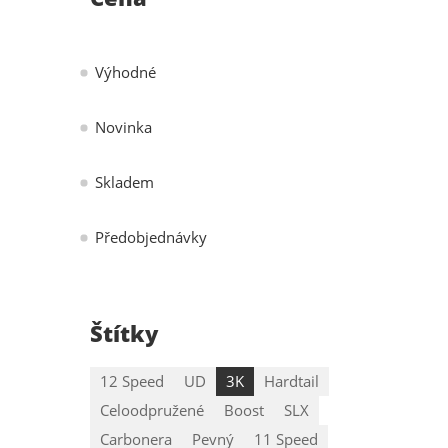
Výhodné
Novinka
Skladem
Předobjednávky
Štítky
12 Speed
UD
3K
Hardtail
Celoodpružené
Boost
SLX
Carbonera
Pevný
11 Speed