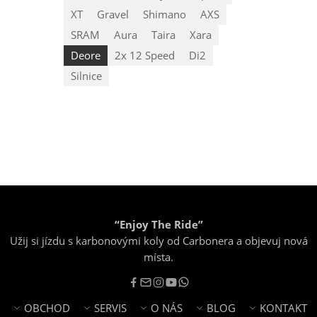
XT
Gravel
Shimano
AXS
SRAM
Aura
Taira
Xara
Deore
2x 12 Speed
Di2
Silnice
“Enjoy The Ride”
Užij si jízdu s karbonovými koly od Carbonera a objevuj nová
místa.
OBCHOD
SERVIS
O NÁS
BLOG
KONTAKT