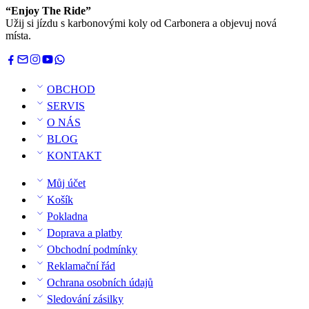
“Enjoy The Ride”
Užij si jízdu s karbonovými koly od Carbonera a objevuj nová
místa.
OBCHOD
SERVIS
O NÁS
BLOG
KONTAKT
Můj účet
Košík
Pokladna
Doprava a platby
Obchodní podmínky
Reklamační řád
Ochrana osobních údajů
Sledování zásilky