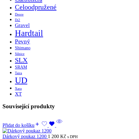
Celoodpružené
Deore
Di2
Gravel
Hardtail
Pevný
Shimano
Silnice
SLX
SRAM
Taira
UD
Xara
XT
Související produkty
Přidat do košíku
Dárkový poukaz 1200
1 200
Kč
s DPH