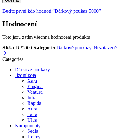
Buďte první kdo hodnotí “Dárkový poukaz 5000”
Hodnocení
Toto jsou zatím všechna hodnocení produktu.
SKU:
DP5000
Kategorie:
Dárkové poukazy
,
Nezařazené
Categories
Dárkové poukazy
Jízdní kola
Xara
Enigma
Ventura
Infra
Rapida
Aura
Taira
Ultra
Komponenty
Sedla
Helmy