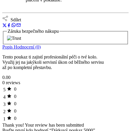
Sdílet
Záruka bezpečného nákupu
Popis
Hodnocení (0)
Tento poukaz ti zajistí profesionální péči o tvé kolo.
Využij jej na jakýkoli servisní úkon od běžného servisu
až po kompletní přestavbu.
0.00
0 reviews
0
5
0
4
0
3
0
2
0
1
Thank you!
Your review has been submitted
Buďte první kdo hodnotí “Dárkový poukaz 5000”