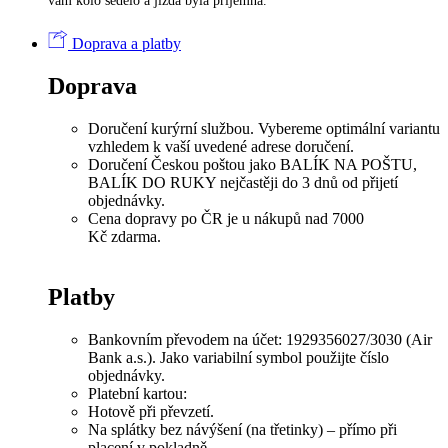
vám kolo sedělo a jízda byla příjemná.
Doprava a platby
Doprava
Doručení kurýrní službou. Vybereme optimální variantu
vzhledem k vaší uvedené adrese doručení.
Doručení Českou poštou jako BALÍK NA POŠTU,
BALÍK DO RUKY nejčastěji do 3 dnů od přijetí
objednávky.
Cena dopravy po ČR je u nákupů nad 7000
Kč zdarma.
Platby
Bankovním převodem na účet: 1929356027/3030 (Air
Bank a.s.). Jako variabilní symbol použijte číslo
objednávky.
Platební kartou:
Hotově při převzetí.
Na splátky bez návýšení (na třetinky) – přímo při
placení v pokladně.