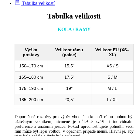
Tabulka velikostí
Tabulka velikostí
KOLA / RÁMY
Výška
Velikost rámu
Velikost EU (XS–
postavy
(palce)
XL)
150–170 cm
15,5"
XS / S
165–180 cm
17,5"
S / M
175–190 cm
19"
M / L
185–200 cm
20,5"
L / XL
Doporučené rozměry pro výběr vhodného kola či rámu mohou být
užitečným vodítkem, nicméně je důležité zvážit i individuální
preference a anatomii jezdce. Pokud upřednostňujete pohodlí, větší
rám může být lepší volbou, v opačném případě menší. Hlavní je, aby