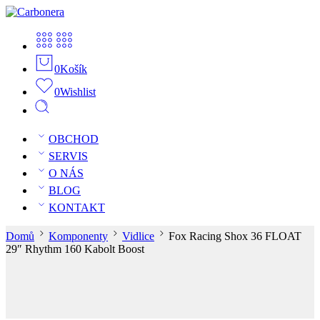
0
Košík
0
Wishlist
OBCHOD
SERVIS
O NÁS
BLOG
KONTAKT
Domů
Komponenty
Vidlice
Fox Racing Shox 36 FLOAT
29″ Rhythm 160 Kabolt Boost