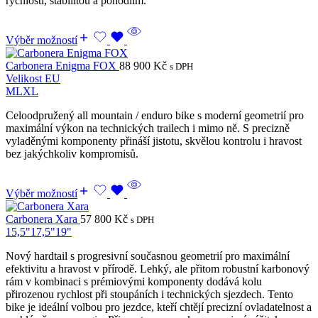
rychlostí, stabilitou a pohodlím.
Výběr možností
Carbonera Enigma FOX
88 900
Kč
s DPH
Velikost EU
M
L
XL
Celoodpružený all mountain / enduro bike s moderní geometrií pro
maximální výkon na technických trailech i mimo ně. S precizně
vyladěnými komponenty přináší jistotu, skvělou kontrolu i hravost
bez jakýchkoliv kompromisů.
Výběr možností
Carbonera Xara
57 800
Kč
s DPH
15,5"
17,5"
19"
Nový hardtail s progresivní současnou geometrií pro maximální
efektivitu a hravost v přírodě. Lehký, ale přitom robustní karbonový
rám v kombinaci s prémiovými komponenty dodává kolu
přirozenou rychlost při stoupáních i technických sjezdech. Tento
bike je ideální volbou pro jezdce, kteří chtějí precizní ovladatelnost a