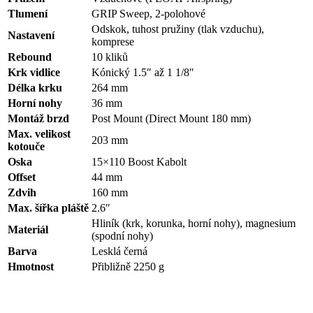
Tlumení
GRIP Sweep, 2-polohové
Odskok, tuhost pružiny (tlak vzduchu),
Nastavení
komprese
Rebound
10 kliků
Krk vidlice
Kónický 1.5″ až 1 1/8″
Délka krku
264 mm
Horní nohy
36 mm
Montáž brzd
Post Mount (Direct Mount 180 mm)
Max. velikost
203 mm
kotouče
Oska
15×110 Boost Kabolt
Offset
44 mm
Zdvih
160 mm
Max. šířka pláště
2.6″
Hliník (krk, korunka, horní nohy), magnesium
Materiál
(spodní nohy)
Barva
Lesklá černá
Hmotnost
Přibližně 2250 g