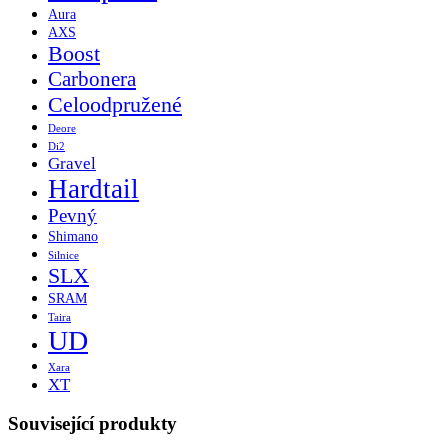
Aura
AXS
Boost
Carbonera
Celoodpružené
Deore
Di2
Gravel
Hardtail
Pevný
Shimano
Silnice
SLX
SRAM
Taira
UD
Xara
XT
Související produkty