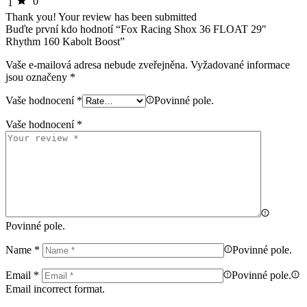
0
1
Thank you!
Your review has been submitted
Buďte první kdo hodnotí “Fox Racing Shox 36 FLOAT 29″
Rhythm 160 Kabolt Boost”
Vaše e-mailová adresa nebude zveřejněna.
Vyžadované informace
jsou označeny
*
Vaše hodnocení
*
Povinné pole.
Vaše hodnocení
*
Povinné pole.
Name
*
Povinné pole.
Email
*
Povinné pole.
Email incorrect format.