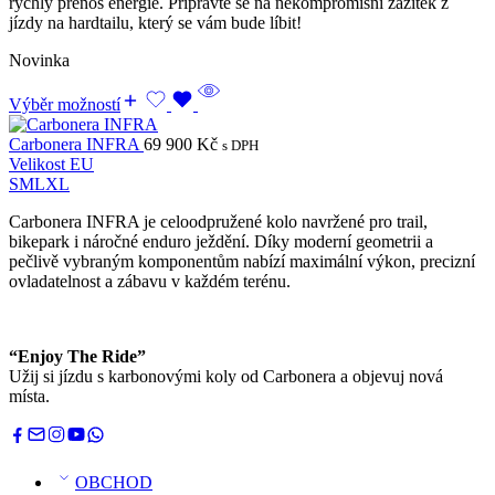
rychlý přenos energie. Připravte se na nekompromisní zážitek z
jízdy na hardtailu, který se vám bude líbit!
Novinka
Výběr možností
Carbonera INFRA
69 900
Kč
s DPH
Velikost EU
S
M
L
XL
Carbonera INFRA je celoodpružené kolo navržené pro trail,
bikepark i náročné enduro ježdění. Díky moderní geometrii a
pečlivě vybraným komponentům nabízí maximální výkon, precizní
ovladatelnost a zábavu v každém terénu.
“Enjoy The Ride”
Užij si jízdu s karbonovými koly od Carbonera a objevuj nová
místa.
OBCHOD