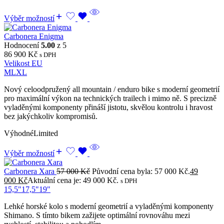
Výběr možností
Carbonera Enigma
Hodnocení
5.00
z 5
86 900
Kč
s DPH
Velikost EU
M
L
XL
Nový celoodpružený all mountain / enduro bike s moderní geometrií
pro maximální výkon na technických trailech i mimo ně. S precizně
vyladěnými komponenty přináší jistotu, skvělou kontrolu i hravost
bez jakýchkoliv kompromisů.
Výhodné
Limited
Výběr možností
Carbonera Xara
57 000
Kč
Původní cena byla: 57 000 Kč.
49
000
Kč
Aktuální cena je: 49 000 Kč.
s DPH
15,5"
17,5"
19"
Lehké horské kolo s moderní geometrií a vyladěnými komponenty
Shimano. S tímto bikem zažijete optimální rovnováhu mezi