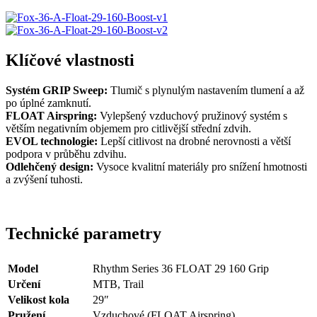
Klíčové vlastnosti
Systém GRIP Sweep:
Tlumič s plynulým nastavením tlumení a až
po úplné zamknutí.
FLOAT Airspring:
Vylepšený vzduchový pružinový systém s
větším negativním objemem pro citlivější střední zdvih.
EVOL technologie:
Lepší citlivost na drobné nerovnosti a větší
podpora v průběhu zdvihu.
Odlehčený design:
Vysoce kvalitní materiály pro snížení hmotnosti
a zvýšení tuhosti.
Technické parametry
Model
Rhythm Series 36 FLOAT 29 160 Grip
Určení
MTB, Trail
Velikost kola
29″
Pružení
Vzduchové (FLOAT Airspring)