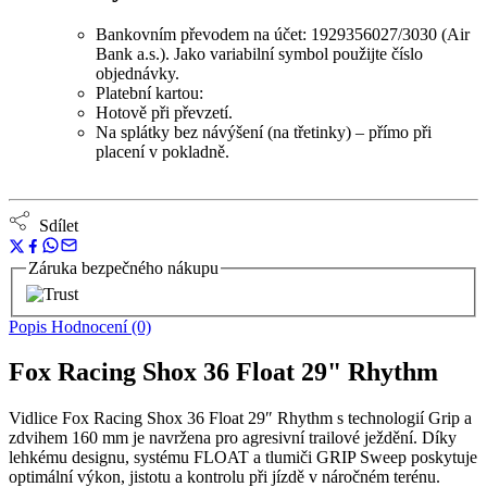
Bankovním převodem na účet: 1929356027/3030 (Air
Bank a.s.). Jako variabilní symbol použijte číslo
objednávky.
Platební kartou:
Hotově při převzetí.
Na splátky bez návýšení (na třetinky) – přímo při
placení v pokladně.
Sdílet
Záruka bezpečného nákupu
Popis
Hodnocení (0)
Fox Racing Shox 36 Float 29" Rhythm
Vidlice Fox Racing Shox 36 Float 29″ Rhythm s technologií Grip a
zdvihem 160 mm je navržena pro agresivní trailové ježdění. Díky
lehkému designu, systému FLOAT a tlumiči GRIP Sweep poskytuje
optimální výkon, jistotu a kontrolu při jízdě v náročném terénu.