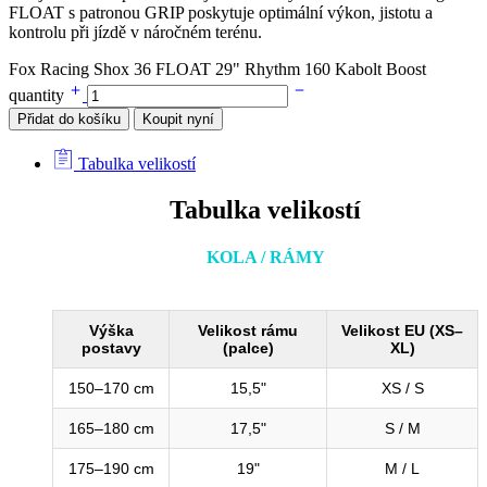
FLOAT s patronou GRIP poskytuje optimální výkon, jistotu a
kontrolu při jízdě v náročném terénu.
Fox Racing Shox 36 FLOAT 29" Rhythm 160 Kabolt Boost
quantity
Přidat do košíku
Koupit nyní
Tabulka velikostí
Tabulka velikostí
KOLA / RÁMY
Výška
Velikost rámu
Velikost EU (XS–
postavy
(palce)
XL)
150–170 cm
15,5"
XS / S
165–180 cm
17,5"
S / M
175–190 cm
19"
M / L