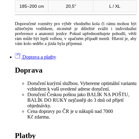
185–200 cm
20,5"
L / XL
Doporučené rozměry pro výběr vhodného kola či rámu mohou být
užitečným vodítkem, nicméně je důležité zvážit i individuální
preference a anatomii jezdce. Pokud upřednostňujete pohodlí, větší
rám může být lepší volbou, v opačném případě menší. Hlavní je, aby
vám kolo sedělo a jízda byla příjemná.
Doprava a platby
Doprava
Doručení kurýrní službou. Vybereme optimální variantu
vzhledem k vaší uvedené adrese doručení.
Doručení Českou poštou jako BALÍK NA POŠTU,
BALÍK DO RUKY nejčastěji do 3 dnů od přijetí
objednávky.
Cena dopravy po ČR je u nákupů nad 7000
Kč zdarma.
Platby