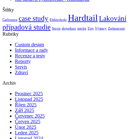
Štítky
Hardtail
case study
Lakování
Carbonera
Elektrokolo
případová studie
Servis
slopeduro
stavba
Trip
Výstavy
Zajímavosti
Rubriky
Custom design
Informace a rady
Recenze a testy
Reporty
Servis
Zdraví
Archiv
Prosinec 2025
Listopad 2025
Říjen 2025
Září 2025
Červenec 2025
Červen 2025
Únor 2025
Leden 2025
Listopad 2024