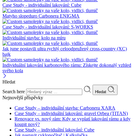
Case Study - individuální lakování: Cube
Matyho slopeduro Carbonera ENIGMA
Case Study - individuální lakování: S-WORKS
Individuální stavba: kolo na míru
Jak jsme postavili ultra rychlý celoodpružený cross-country (XC)
bajk
Individuální lakování karbonového rámu: Získejte dokonalý vzhled
svého kola
Hledat
Search here
Hledat
Nejnovější příspěvky
Case Study – individuální stavba: Carbonera XARA
Case Study – individuální lakování: gravel Orbea (TITAN)
Renovace vs. nový rám: Kdy se vyplatí lakování rámu a kdy
koupit nový?
Case Study – individuální lakování: Cube
Jak nastavit cyklopočítač | Kalkulačka