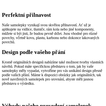
Perfektní přilnavost
Naše samolepky vynikají svou skvělou přilnavostí. Ať už je
aplikujete na vidlice, tlumiče, rám kola nebo jiné komponenty,
můžete si být jisti, že budou pevně držet. Jsou vhodné pro různé
povrchy, včetně kovu, plastu, karbonu nebo dokonce lakovaných
povrchů.
Design podle vašeho přání
Kromě originálních designů nabízíme také možnost tvorby vlastních
návrhů. Pokud máte specifickou představu o tom, jak by vaše
samolepky měly vypadat, vytvoříme pro vás unikátní design přesně
podle vašich přání. Máme k dispozici obrázky jak originálních, tak
nově navržených samolepek pro srovnání, abyste měli jasnou
představu o výsledku.
Výhody našeho provedení samolepek