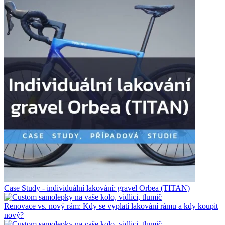
Case Study - individuální lakování: gravel Orbea (TITAN)
Renovace vs. nový rám: Kdy se vyplatí lakování rámu a kdy koupit
nový?