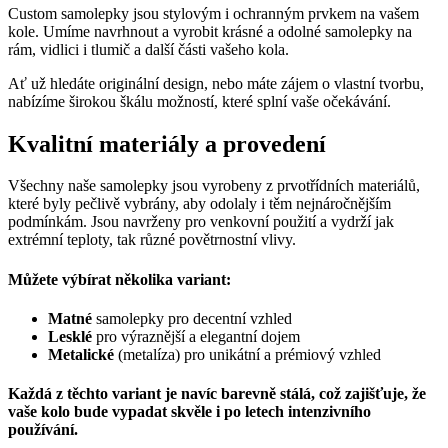
Custom samolepky jsou stylovým i ochranným prvkem na vašem
kole. Umíme navrhnout a vyrobit krásné a odolné samolepky na
rám, vidlici i tlumič a další části vašeho kola.
Ať už hledáte originální design, nebo máte zájem o vlastní tvorbu,
nabízíme širokou škálu možností, které splní vaše očekávání.
Kvalitní materiály a provedení
Všechny naše samolepky jsou vyrobeny z prvotřídních materiálů,
které byly pečlivě vybrány, aby odolaly i těm nejnáročnějším
podmínkám. Jsou navrženy pro venkovní použití a vydrží jak
extrémní teploty, tak různé povětrnostní vlivy.
Můžete výbírat několika variant:
Matné
samolepky pro decentní vzhled
Lesklé
pro výraznější a elegantní dojem
Metalické
(metalíza) pro unikátní a prémiový vzhled
Každá z těchto variant je navíc barevně stálá, což zajišťuje, že
vaše kolo bude vypadat skvěle i po letech intenzivního
používání.