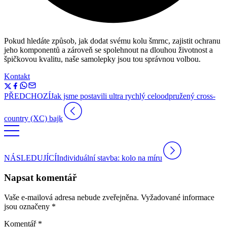
Pokud hledáte způsob, jak dodat svému kolu šmrnc, zajistit ochranu
jeho komponentů a zároveň se spolehnout na dlouhou životnost a
špičkovou kvalitu, naše samolepky jsou tou správnou volbou.
Kontakt
PŘEDCHOZÍ
Jak jsme postavili ultra rychlý celoodpružený cross-
country (XC) bajk
NÁSLEDUJÍCÍ
Individuální stavba: kolo na míru
Napsat komentář
Vaše e-mailová adresa nebude zveřejněna.
Vyžadované informace
jsou označeny
*
Komentář
*