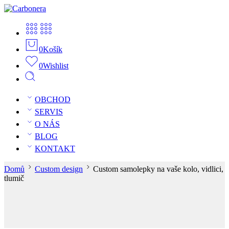
0
Košík
0
Wishlist
OBCHOD
SERVIS
O NÁS
BLOG
KONTAKT
Domů
Custom design
Custom samolepky na vaše kolo, vidlici,
tlumič