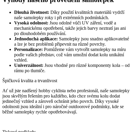
Dlouhá životnost:
Díky použití kvalitních materiálů vydrží
naše samolepky roky i při extrémních podmínkách.
Vysoká odolnost:
Jsou odolné vůči UV záření, vodě a
mechanickému opotřebení, takže jejich barvy neztratí jas ani
po dlouhodobém používání.
Jednoduchá aplikace:
Samolepky jsou snadno aplikovatelné
a lze je bez problémů připevnit na různé povrchy.
Personalizace:
Pomůžeme vám vytvořit samolepky na míru
podle vašich představ, což vám umožní dodat kolu unikátní
vzhled.
Univerzálnost:
Jsou vhodné pro různé komponenty kola – od
rámu po tlumiče.
Špičková kvalita a trvanlivost
Ať už jste nadšený hobby cyklista nebo profesionál, naše samolepky
jsou skvělým řešením pro každého, kdo chce svému kolu dodat
jedinečný vzhled a zároveň ochránit jeho povrch. Díky vysoké
odolnosti jsou ideální i pro náročné outdoorové podmínky, kde se
běžné samolepky rychle opotřebovávají.
Tiskové podklady