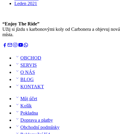
Leden 2021
“Enjoy The Ride”
Užij si jízdu s karbonovými koly od Carbonera a objevuj nová
místa.
OBCHOD
SERVIS
O NÁS
BLOG
KONTAKT
Můj účet
Košík
Pokladna
Doprava a platby
Obchodní podmínky