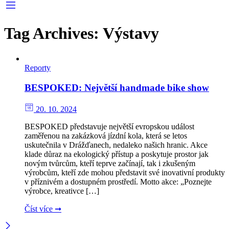
Tag Archives:
Výstavy
Reporty
BESPOKED: Největší handmade bike show
20. 10. 2024
BESPOKED představuje největší evropskou událost
zaměřenou na zakázková jízdní kola, která se letos
uskutečnila v Drážďanech, nedaleko našich hranic. Akce
klade důraz na ekologický přístup a poskytuje prostor jak
novým tvůrcům, kteří teprve začínají, tak i zkušeným
výrobcům, kteří zde mohou představit své inovativní produkty
v příznivém a dostupném prostředí. Motto akce: „Poznejte
výrobce, kreativce […]
Číst více ➞