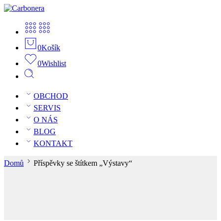
0
Košík
0
Wishlist
OBCHOD
SERVIS
O NÁS
BLOG
KONTAKT
Domů
Příspěvky se štítkem „Výstavy“