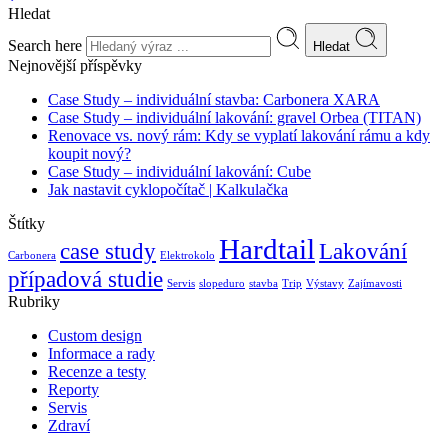
Hledat
Search here
Hledat
Nejnovější příspěvky
Case Study – individuální stavba: Carbonera XARA
Case Study – individuální lakování: gravel Orbea (TITAN)
Renovace vs. nový rám: Kdy se vyplatí lakování rámu a kdy
koupit nový?
Case Study – individuální lakování: Cube
Jak nastavit cyklopočítač | Kalkulačka
Štítky
Hardtail
case study
Lakování
Carbonera
Elektrokolo
případová studie
Servis
slopeduro
stavba
Trip
Výstavy
Zajímavosti
Rubriky
Custom design
Informace a rady
Recenze a testy
Reporty
Servis
Zdraví