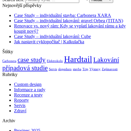
Nejnovější příspěvky
Case Study – individuální stavba: Carbonera XARA
Case Study – individuální lakování: gravel Orbea (TITAN)
Renovace vs. nový rám: Kdy se vyplatí lakování rámu a kdy
koupit nový?
Case Study – individuální lakování: Cube
Jak nastavit cyklopočítač | Kalkulačka
Štítky
Hardtail
case study
Lakování
Carbonera
Elektrokolo
případová studie
Servis
slopeduro
stavba
Trip
Výstavy
Zajímavosti
Rubriky
Custom design
Informace a rady
Recenze a testy
Reporty
Servis
Zdraví
Archiv
Prosinec 2025