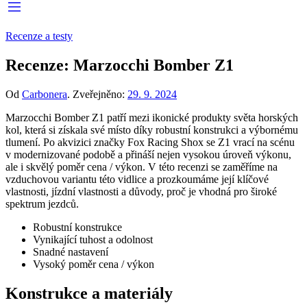
Recenze a testy
Recenze: Marzocchi Bomber Z1
Od
Carbonera
.
Zveřejněno:
29. 9. 2024
Marzocchi Bomber Z1 patří mezi ikonické produkty světa horských
kol, která si získala své místo díky robustní konstrukci a výbornému
tlumení. Po akvizici značky Fox Racing Shox se Z1 vrací na scénu
v modernizované podobě a přináší nejen vysokou úroveň výkonu,
ale i skvělý poměr cena / výkon. V této recenzi se zaměříme na
vzduchovou variantu této vidlice a prozkoumáme její klíčové
vlastnosti, jízdní vlastnosti a důvody, proč je vhodná pro široké
spektrum jezdců.
Robustní konstrukce
Vynikající tuhost a odolnost
Snadné nastavení
Vysoký poměr cena / výkon
Konstrukce a materiály