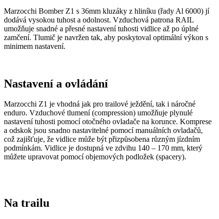
Marzocchi Bomber Z1 s 36mm kluzáky z hliníku (řady Al 6000) jí
dodává vysokou tuhost a odolnost. Vzduchová patrona RAIL
umožňuje snadné a přesné nastavení tuhosti vidlice až po úplné
zamčení. Tlumič je navržen tak, aby poskytoval optimální výkon s
minimem nastavení.
Nastavení a ovládání
Marzocchi Z1 je vhodná jak pro trailové ježdění, tak i náročné
enduro. Vzduchové tlumení (compression) umožňuje plynulé
nastavení tuhosti pomocí otočného ovladače na korunce. Komprese
a odskok jsou snadno nastavitelné pomocí manuálních ovladačů,
což zajišťuje, že vidlice může být přizpůsobena různým jízdním
podmínkám. Vidlice je dostupná ve zdvihu 140 – 170 mm, který
můžete upravovat pomocí objemových podložek (spacery).
Na trailu