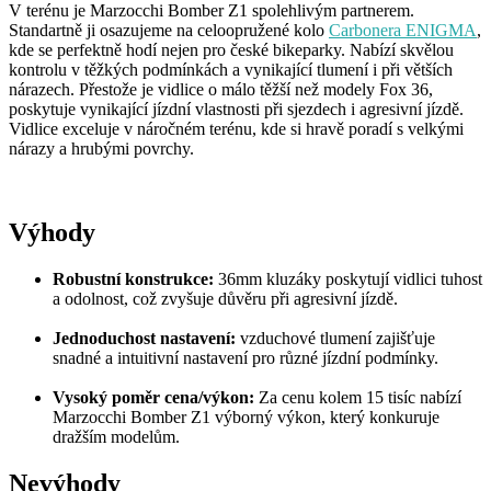
V terénu je Marzocchi Bomber Z1 spolehlivým partnerem.
Standartně ji osazujeme na celoopružené kolo
Carbonera ENIGMA
,
kde se perfektně hodí nejen pro české bikeparky. Nabízí skvělou
kontrolu v těžkých podmínkách a vynikající tlumení i při větších
nárazech. Přestože je vidlice o málo těžší než modely Fox 36,
poskytuje vynikající jízdní vlastnosti při sjezdech i agresivní jízdě.
Vidlice exceluje v náročném terénu, kde si hravě poradí s velkými
nárazy a hrubými povrchy.
Výhody
Robustní konstrukce:
36mm kluzáky poskytují vidlici tuhost
a odolnost, což zvyšuje důvěru při agresivní jízdě.
Jednoduchost nastavení:
vzduchové tlumení zajišťuje
snadné a intuitivní nastavení pro různé jízdní podmínky.
Vysoký poměr cena/výkon:
Za cenu kolem 15 tisíc nabízí
Marzocchi Bomber Z1 výborný výkon, který konkuruje
dražším modelům.
Nevýhody