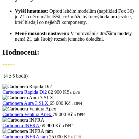
Vyšší hmotnost:
Oproti lehčím modelům (například Fox 36)
je Z1 o něco málo těžší, což může být nevýhoda pro jezdce,
kteří hledají co nejlehčí komponenty.
Méně možností nastavení:
V porovnání s dražšími modely
nemá Z1 tak široký rozsah jemného doladění.
Hodnocení:
****
*
(4 z 5 bodů)
Carbonera Rapida Di2
82 900
Kč
s DPH
Carbonera Aura 3 SLX
65 000
Kč
s DPH
Carbonera Ventura Apex
79 000
Kč
s DPH
Carbonera INFRA
69 900
Kč
s DPH
Carbonera INFRA rám
25 000
Kč
s DPH