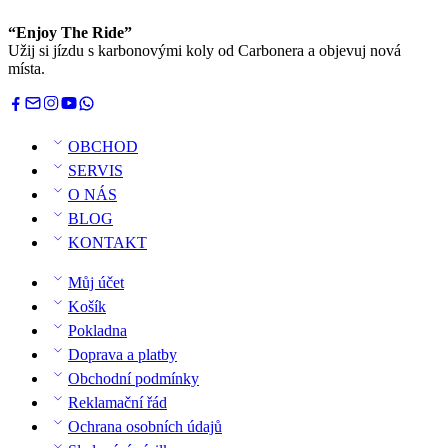
“Enjoy The Ride”
Užij si jízdu s karbonovými koly od Carbonera a objevuj nová
místa.
OBCHOD
SERVIS
O NÁS
BLOG
KONTAKT
Můj účet
Košík
Pokladna
Doprava a platby
Obchodní podmínky
Reklamační řád
Ochrana osobních údajů