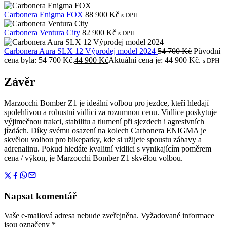
Carbonera Enigma FOX
88 900
Kč
s DPH
Carbonera Ventura City
82 900
Kč
s DPH
Carbonera Aura SLX 12 Výprodej model 2024
54 700
Kč
Původní
cena byla: 54 700 Kč.
44 900
Kč
Aktuální cena je: 44 900 Kč.
s DPH
Závěr
Marzocchi Bomber Z1 je ideální volbou pro jezdce, kteří hledají
spolehlivou a robustní vidlici za rozumnou cenu. Vidlice poskytuje
výjimečnou trakci, stabilitu a tlumení při sjezdech i agresivních
jízdách. Díky svému osazení na kolech Carbonera ENIGMA je
skvělou volbou pro bikeparky, kde si užijete spoustu zábavy a
adrenalinu. Pokud hledáte kvalitní vidlici s vynikajícím poměrem
cena / výkon, je Marzocchi Bomber Z1 skvělou volbou.
Napsat komentář
Vaše e-mailová adresa nebude zveřejněna.
Vyžadované informace
jsou označeny
*