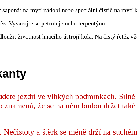
ý saponát na mytí nádobí nebo speciální čistič na mytí k
z. Vyvarujte se petroleje nebo terpentýnu.
užit životnost hnacího ústrojí kola. Na čistý řetěz vž
kanty
udete jezdit ve vlhkých podmínkách. Silně 
o znamená, že se na něm budou držet také 
. Nečistoty a štěrk se méně drží na suché