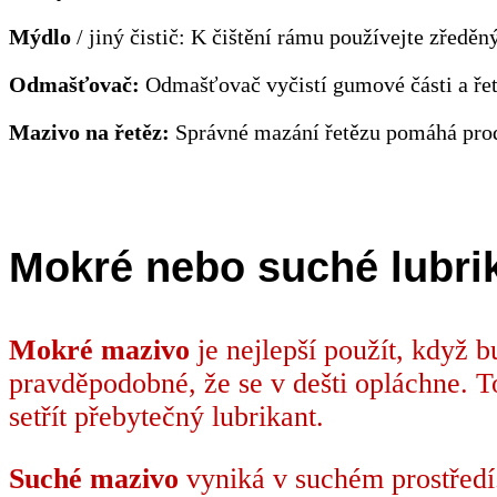
Mýdlo
/ jiný čistič: K čištění rámu používejte zředěn
Odmašťovač:
Odmašťovač vyčistí gumové části a řetě
Mazivo na řetěz:
Správné mazání řetězu pomáhá prodlo
Mokré nebo suché lubri
Mokré mazivo
je nejlepší použít, když b
pravděpodobné, že se v dešti opláchne. T
setřít přebytečný lubrikant.
Suché mazivo
vyniká v suchém prostředí