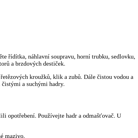
te řídítka, náhlavní soupravu, horní trubku, sedlovku,
torů a brzdových destiček.
 řetězových kroužků, klik a zubů. Dále čistou vodou a
a čistými a suchými hadry.
lili opotřebení. Používejte hadr a odmašťovač. U
né mazivo.