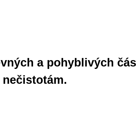
vných a pohyblivých část
a nečistotám.