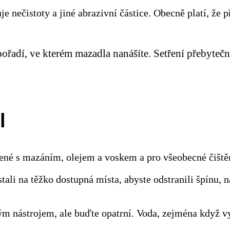
e nečistoty a jiné abrazivní částice. Obecně platí, že
 pořadí, ve kterém mazadla nanášíte. Setření přebyt
l
ené s mazáním, olejem a voskem a pro všeobecné čištěn
stali na těžko dostupná místa, abyste odstranili špínu, 
m nástrojem, ale buďte opatrní. Voda, zejména když v