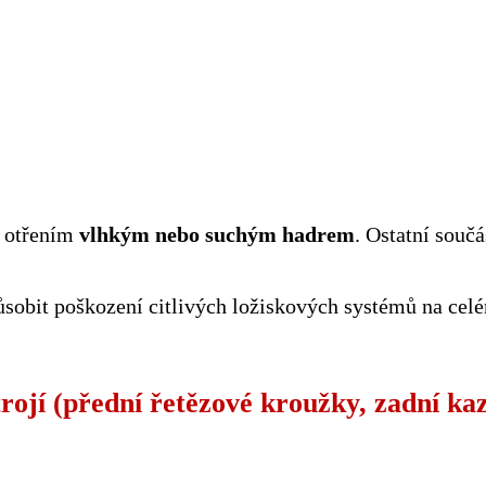
m otřením
vlhkým nebo suchým hadrem
.
Ostatní součá
obit poškození citlivých ložiskových systémů na celé
rojí (přední řetězové kroužky, zadní ka