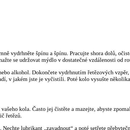
ě vydrhněte špínu a špínu. Pracujte shora dolů, očistě
nažte se udržovat mýdlo v dostatečné vzdálenosti od ro
u nebo alkohol. Dokončete vydrhnutím řetězových vzpěr,
í, v jakém jste je vyčistili. Poté kolo vysušte několik
vašeho kola. Často jej čistěte a mazejte, abyste zpoma
ič řetězů.
. Nechte lubrikant „zavadnout“ a poté setřete přebyteč