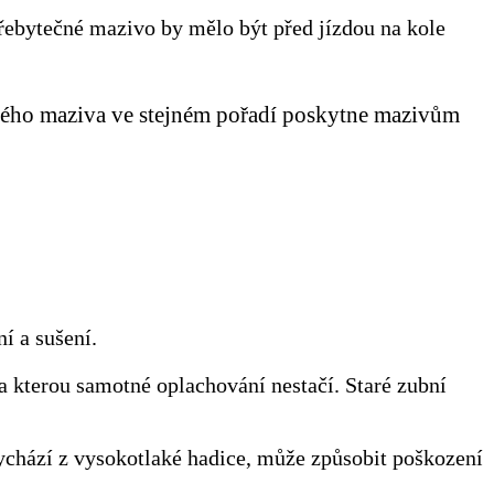
 přebytečné mazivo by mělo být před jízdou na kole
ečného maziva ve stejném pořadí poskytne mazivům
í a sušení.
na kterou samotné oplachování nestačí. Staré zubní
ychází z vysokotlaké hadice, může způsobit poškození