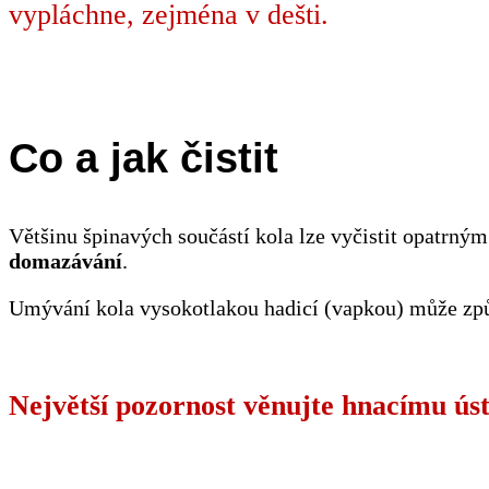
vypláchne, zejména v dešti.
Co a jak čistit
Většinu špinavých součástí kola lze vyčistit opatrný
domazávání
.
Umývání kola vysokotlakou hadicí (vapkou) může způs
Největší pozornost věnujte hnacímu úst