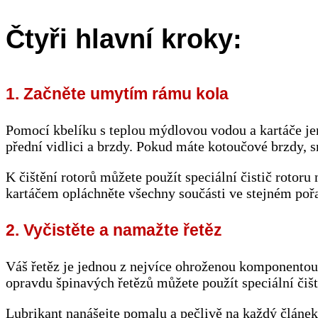
Čtyři hlavní kroky:
1. Začněte umytím rámu kola
Pomocí kbelíku s teplou mýdlovou vodou a kartáče jemn
přední vidlici a brzdy. Pokud máte kotoučové brzdy, s
K čištění rotorů můžete použít speciální čistič rotor
kartáčem opláchněte všechny součásti ve stejném pořad
2. Vyčistěte a namažte řetěz
Váš řetěz je jednou z nejvíce ohroženou komponentou 
opravdu špinavých řetězů můžete použít speciální čišt
Lubrikant nanášejte pomalu a pečlivě na každý článek