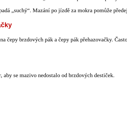
padá „suchý“. Mazání po jízdě za mokra pomůže předejí
ačky
na čepy brzdových pák a čepy pák přehazovačky. Často j
r, aby se mazivo nedostalo od brzdových destiček.