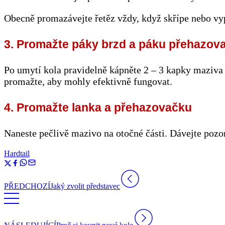
Obecně promazávejte řetěz vždy, když skřípe nebo vy
3. Promažte páky brzd a páku přehazov
Po umytí kola pravidelně kápněte 2 – 3 kapky maziva 
promažte, aby mohly efektivně fungovat.
4. Promažte lanka a přehazovačku
Naneste pečlivě mazivo na otočné části. Dávejte pozo
Hardtail
PŘEDCHOZÍ
Jaký zvolit představec